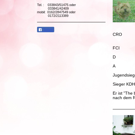
Tel. : 033843/51475 oder
033841/42409
mobil: 0162/2847549 oder
0172/2113389
Teilen
C
CRO
C
E
FCI
B
D
B
A
Jugendsieg
J
Sieger KD
Er ist "The
nach dem Re