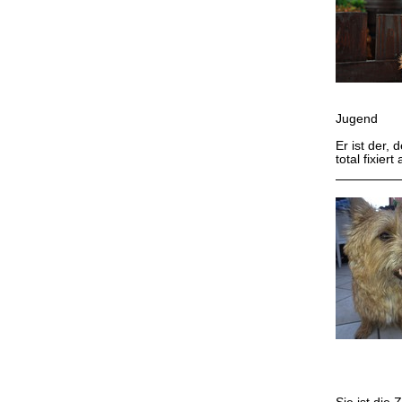
E
Jugend
Er ist der,
total fixier
Jug
Eur