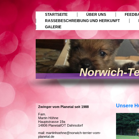
STARTSEITE
ÜBER UNS
FEEDBA
RASSEBESCHREIBUNG UND HERKUNFT
GALERIE
Norwich-Te
Unsere H
Zwinger vom Planetal seit 1988
Fam.
Martin Höhne
Hauptstrasse 19a
14806 Planetal/OT Dahnsdorf
mail: martinhoehne@norwich-terrier-vom-
planetal.de