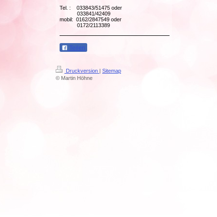
Tel. : 033843/51475 oder
033841/42409
mobil: 0162/2847549 oder
0172/2113389
Teilen
Druckversion
|
Sitemap
© Martin Höhne