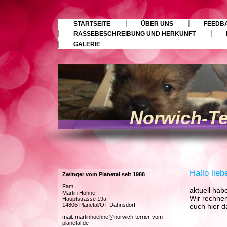
STARTSEITE
ÜBER UNS
FEEDBA
RASSEBESCHREIBUNG UND HERKUNFT
GALERIE
Norwich-Te
Hallo lie
Zwinger vom Planetal seit 1988
Fam.
aktuell hab
Martin Höhne
Wir rechnen
Hauptstrasse 19a
14806 Planetal/OT Dahnsdorf
euch hier d
mail: martinhoehne@norwich-terrier-vom-
planetal.de